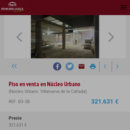
Tog
nav
email
print
Piso en venta en Núcleo Urbano
(Núcleo Urbano. Villanueva de la Cañada)
321.631 €
REF.: B3-2B
Precio
321.631 €